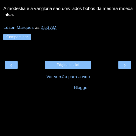
A modéstia e a vanglória são dois lados bobos da mesma moeda
falsa.
Edson Marques
às
2:53 AM
Compartilhar
‹
›
Página inicial
Ver versão para a web
Tecnologia do
Blogger
.