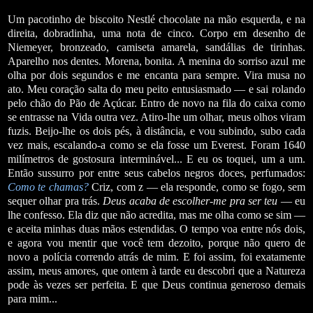
Um pacotinho de biscoito Nestlé chocolate na mão esquerda, e na
direita, dobradinha, uma nota de cinco. Corpo em desenho de
Niemeyer, bronzeado, camiseta amarela, sandálias de tirinhas.
Aparelho nos dentes. Morena, bonita. A menina do sorriso azul me
olha por dois segundos e me encanta para sempre. Vira musa no
ato. Meu coração salta do meu peito entusiasmado — e sai rolando
pelo chão do Pão de Açúcar. Entro de novo na fila do caixa como
se entrasse na Vida outra vez. Atiro-lhe um olhar, meus olhos viram
fuzis. Beijo-lhe os dois pés, à distância, e vou subindo, subo cada
vez mais, escalando-a como se ela fosse um Everest. Foram 1640
milímetros de gostosura interminável... E eu os toquei, um a um.
Então sussurro por entre seus cabelos negros doces, perfumados:
Como te chamas?
Criz, com z — ela responde, como se fogo, sem
sequer olhar pra trás.
Deus acaba de escolher-me pra ser teu
— eu
lhe confesso. Ela diz que não acredita, mas me olha como se sim —
e aceita minhas duas mãos estendidas. O tempo voa entre nós dois,
e agora vou mentir que você tem dezoito, porque não quero de
novo a polícia correndo atrás de mim. E foi assim, foi exatamente
assim, meus amores, que ontem à tarde eu descobri que a Natureza
pode às vezes ser perfeita. E que Deus continua generoso demais
para mim...