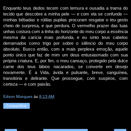
Enquanto teus dedos tecem com ternura e ousadia a trama do
tecido que descobre a minha pele — e com ela se confunde —
minhas bêbadas e rútilas pupilas procuram resgatar o teu gesto
cheio de surpresa, e que perdura. O vermelho prazer das tuas
unhas costura com a linha do horizonte do meu corpo a essência
mesma da carícia mais profunda, e eu sinto teus cabelos
derramados como trigo por sobre o silêncio do meu corpo
absoluto. Busco então, com a mais perplexa emoção, aquele
ponto único que faz de mim um deus entusiasmado com sua
própria criatura. E, por fim, o meu cansaço, protegido pela dulce
carne dos teus lábios nacarados, se converte em desejo
novamente. É a Vida, ávida e pulsante, breve, sanguínea,
transitória e delirante. Que prossegue, com suspiros, com
certeza — e com paixão.
Edson Marques
às
8:13 AM
Compartilhar