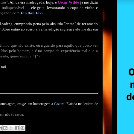
tros".
Ainda era madrugada, hoje, e
Oscar Wilde
já me dizia
 indispensável
— ele grita, levantando o copo de vinho e
Dançando com
Jon Bon Jovi
...
 Reading, cumprindo pena pelo absurdo "crime" de ter amado
. Abro então ao acaso a velha edição inglesa e ele me diz em
 têm no que não existe, eu a guardo para aquilo que posso ver
uídos pelo homem, e é no campo da experiência real que a
erada, quase sempre!"
(*)
 mil.
 tomo agora,
rouge
, em homenagem a
Cazuza
. E ainda me lembro de
em não se casou.