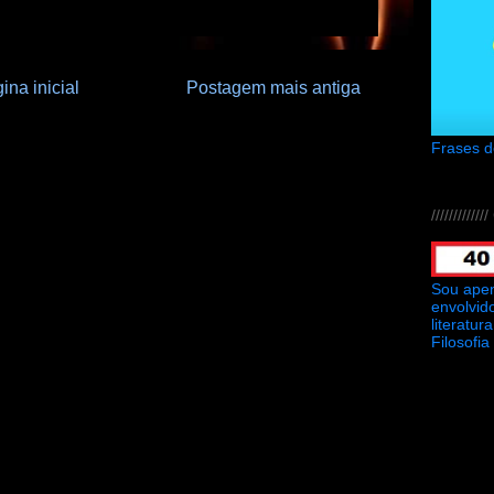
ina inicial
Postagem mais antiga
Frases 
///////////
Sou ape
envolvid
literatu
Filosofia