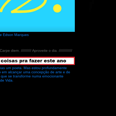
de Edson Marques
// Carpe diem. ////////// Aproveite o dia. /////////////
nas um poeta. Mas estou profundamente
o em alcançar uma concepção de arte e de
ra que se transforme numa emocionante
 de Vida.