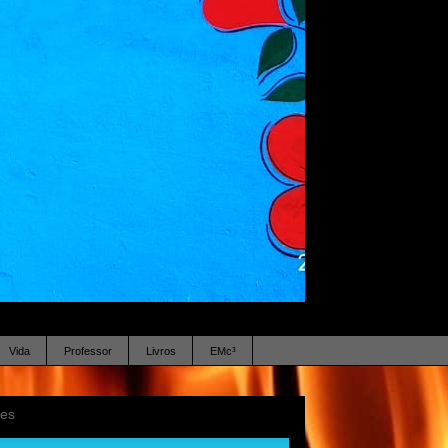
Vida
Professor
Livros
EMc³
ses