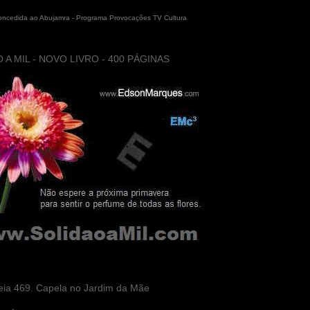
concedida ao Abujamra - Programa Provocações TV Cultura
 A MIL - NOVO LIVRO - 400 PÁGINAS
eia 469. Capela no Jardim da Mãe