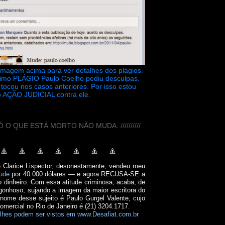
 imagem acima para ver detalhes dos plágios.
timo PLÁGIO Paulo Coelho pediu desculpas.
tocou nos casos anteriores. Por isso estou
 AÇÃO JUDICIAL contra ele.
// SÓ O QUE ESTÁ MORTO NÃO MUDA. //////////
e Clarice Lispector, desonestamente, vendeu meu
ude
por 40.000 dólares — e agora RECUSA-SE a
o dinheiro. Com essa atitude criminosa, acaba, de
onhoso, sujando a imagem da maior escritora do
 nome desse sujeito é Paulo Gurgel Valente, cujo
comercial no Rio de Janeiro é (21) 3204.1717.
lhes podem ser vistos em www.Desafiat.com.br