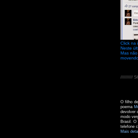
Click na
Neste úl
Mas não 
movendo
////////
O filho d
poema
M
devolver 
modo verg
Brasil. O
telefone 
Mais deta