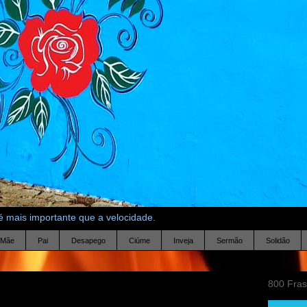
 mais importante que a velocidade.
Mãe
Pai
Desapego
Ciúme
Inveja
Sermão
Solidão
800 Fra