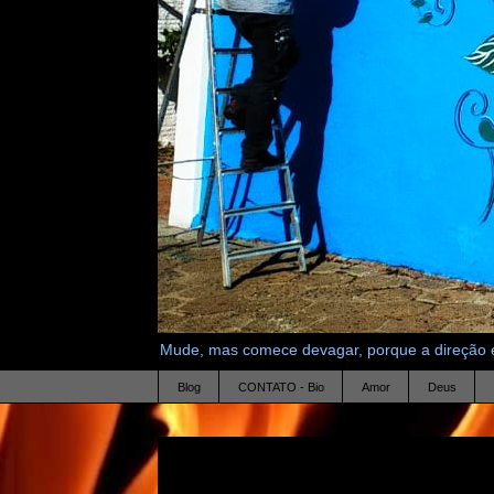
Mude, mas comece devagar, porque a direção é
Blog
CONTATO - Bio
Amor
Deus
21.6.14
oscar wilde