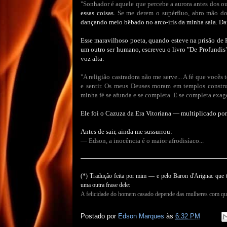
"Sonhador é aquele que percebe a aurora antes dos ou
essas coisas.
Se me derem o supérfluo, abro mão do
dançando meio bêbado no arco-íris da minha sala. 
Esse maravilhoso poeta, quando esteve na prisão de
um outro ser humano, escreveu o livro "De Profundis"
voz alta:
"A religião castradora não me serve... A fé que vocês
e sentir. Os meus Deuses moram em templos constr
minha fé se afunda e se completa. E se completa exag
Ele foi o Cazuza da Era Vitoriana — multiplicado por
Antes de sair, ainda me sussurrou:
— Edson, a inocência é o maior afrodisíaco...
(*) Tradução feita por mim — e pelo Baron d'Arignac que
uma outra frase dele:
A felicidade do homem casado depende das mulheres com qu
Postado por
Edson Marques
às
6:32 PM