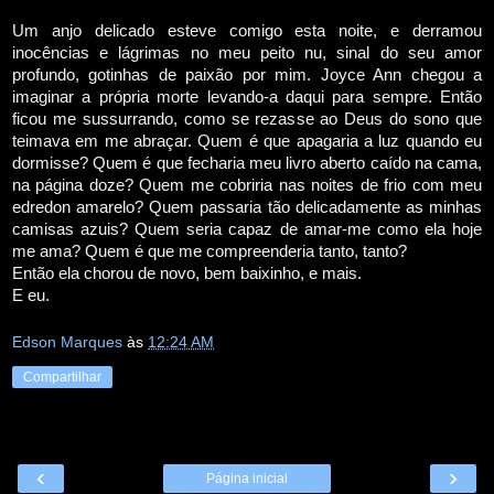
Um anjo delicado esteve comigo esta noite, e derramou
inocências e lágrimas no meu peito nu, sinal do seu amor
profundo, gotinhas de paixão por mim. Joyce Ann chegou a
imaginar a própria morte levando-a daqui para sempre. Então
ficou me sussurrando, como se rezasse ao Deus do sono que
teimava em me abraçar. Quem é que apagaria a luz quando eu
dormisse? Quem é que fecharia meu livro aberto caído na cama,
na página doze? Quem me cobriria nas noites de frio com meu
edredon amarelo? Quem passaria tão delicadamente as minhas
camisas azuis? Quem seria capaz de amar-me como ela hoje
me ama? Quem é que me compreenderia tanto, tanto?
Então ela chorou de novo, bem baixinho, e mais.
E eu.
Edson Marques
às
12:24 AM
Compartilhar
‹
›
Página inicial