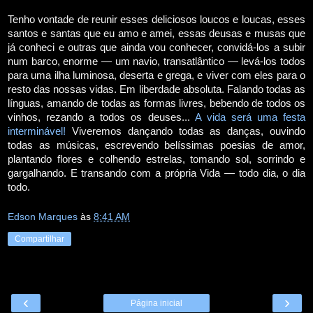
Tenho vontade de reunir esses deliciosos loucos e loucas, esses
santos e santas que eu amo e amei, essas deusas e musas que
já conheci e outras que ainda vou conhecer, convidá-los a subir
num barco, enorme — um navio, transatlântico — levá-los todos
para uma ilha luminosa, deserta e grega, e viver com eles para o
resto das nossas vidas. Em liberdade absoluta. Falando todas as
línguas, amando de todas as formas livres, bebendo de todos os
vinhos, rezando a todos os deuses...
A vida será uma festa
interminável!
Viveremos dançando todas as danças, ouvindo
todas as músicas, escrevendo belíssimas poesias de amor,
plantando flores e colhendo estrelas, tomando sol, sorrindo e
gargalhando. E transando com a própria Vida — todo dia, o dia
todo.
Edson Marques
às
8:41 AM
Compartilhar
‹
›
Página inicial