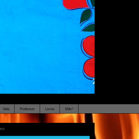
Vida
Professor
Livros
EMc³
ses