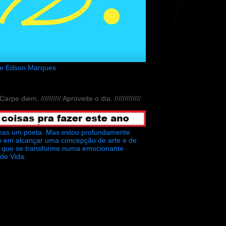
de Edson Marques
// Carpe diem. ////////// Aproveite o dia. /////////////
nas um poeta. Mas estou profundamente
o em alcançar uma concepção de arte e de
ra que se transforme numa emocionante
 de Vida.