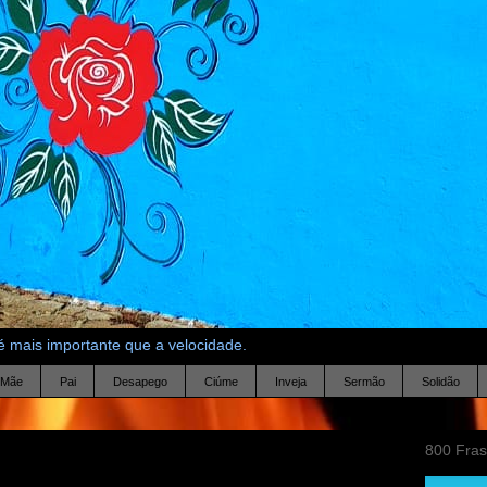
 mais importante que a velocidade.
Mãe
Pai
Desapego
Ciúme
Inveja
Sermão
Solidão
800 Fra