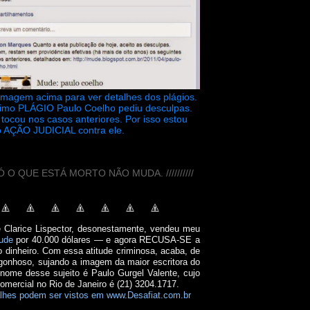
 imagem acima para ver detalhes dos plágios.
timo PLÁGIO Paulo Coelho pediu desculpas.
tocou nos casos anteriores. Por isso estou
 AÇÃO JUDICIAL contra ele.
// SÓ O QUE ESTÁ MORTO NÃO MUDA. //////////
e Clarice Lispector, desonestamente, vendeu meu
ude
por 40.000 dólares — e agora RECUSA-SE a
o dinheiro. Com essa atitude criminosa, acaba, de
onhoso, sujando a imagem da maior escritora do
 nome desse sujeito é Paulo Gurgel Valente, cujo
comercial no Rio de Janeiro é (21) 3204.1717.
lhes podem ser vistos em www.Desafiat.com.br