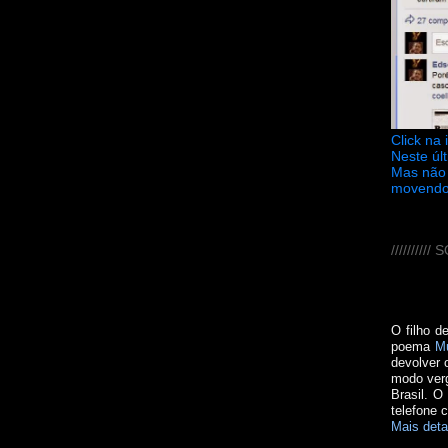
Click na
Neste úl
Mas não 
movendo
////////
O filho d
poema
M
devolver 
modo verg
Brasil. O
telefone 
Mais deta