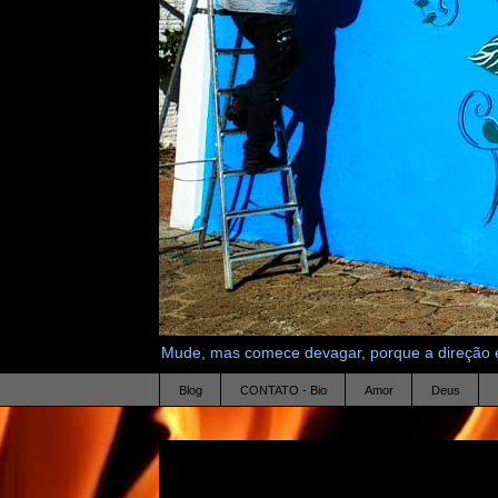
Mude, mas comece devagar, porque a direção é
Blog
CONTATO - Bio
Amor
Deus
11.12.13
dois coracoes