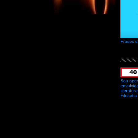
Frases 
///////////
Sou ape
envolvid
literatu
Filosofia