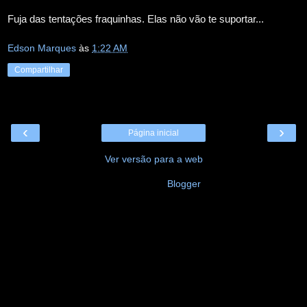
Fuja das tentações fraquinhas. Elas não vão te suportar...
Edson Marques
às
1:22 AM
Compartilhar
‹
›
Página inicial
Ver versão para a web
Tecnologia do
Blogger
.