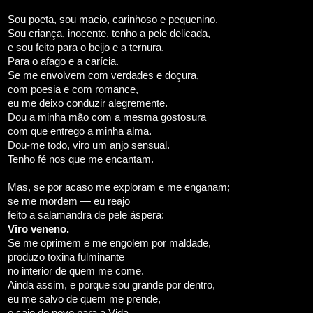
Sou poeta, sou macio, carinhoso e pequenino.
Sou criança, inocente, tenho a pele delicada,
e sou feito para o beijo e a ternura.
Para o afago e a carícia.
Se me envolvem com verdades e doçura,
com poesia e com romance,
eu me deixo conduzir alegremente.
Dou a minha mão com a mesma gostosura
com que entrego a minha alma.
Dou-me todo, viro um anjo sensual.
Tenho fé nos que me encantam.
Mas, se por acaso me exploram e me enganam;
se me mordem — eu reajo
feito a salamandra de pele áspera:
Viro veneno.
Se me oprimem e me engolem por maldade,
produzo toxina fulminante
no interior de quem me come.
Ainda assim, e porque sou grande por dentro,
eu me salvo de quem me prende,
e saio de novo para a Vida