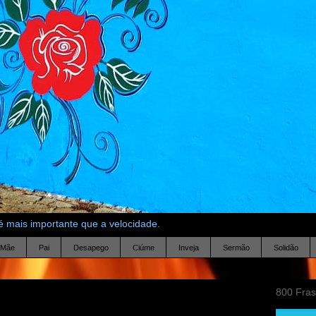
 mais importante que a velocidade.
Mãe
Pai
Desapego
Ciúme
Inveja
Sermão
Solidão
800 Fra