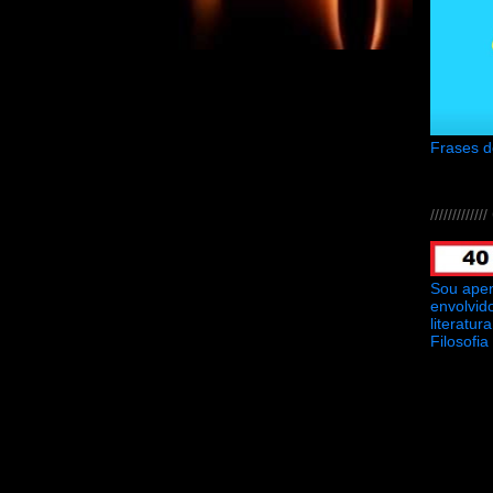
Frases 
///////////
Sou ape
envolvid
literatu
Filosofia