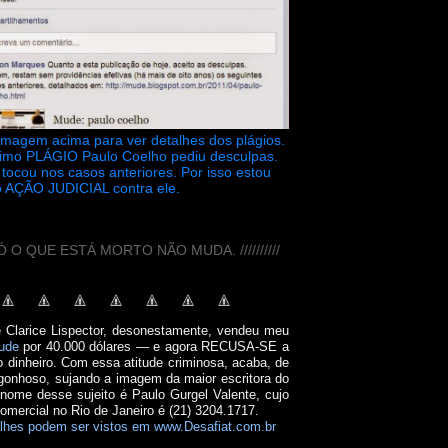
 imagem acima para ver detalhes dos plágios.
timo PLÁGIO Paulo Coelho pediu desculpas.
tocou nos casos anteriores. Por isso estou
 AÇÃO JUDICIAL contra ele.
// SÓ O QUE ESTÁ MORTO NÃO MUDA. //////////
e Clarice Lispector, desonestamente, vendeu meu
ude
por 40.000 dólares — e agora RECUSA-SE a
o dinheiro. Com essa atitude criminosa, acaba, de
onhoso, sujando a imagem da maior escritora do
 nome desse sujeito é Paulo Gurgel Valente, cujo
comercial no Rio de Janeiro é (21) 3204.1717.
lhes podem ser vistos em www.Desafiat.com.br