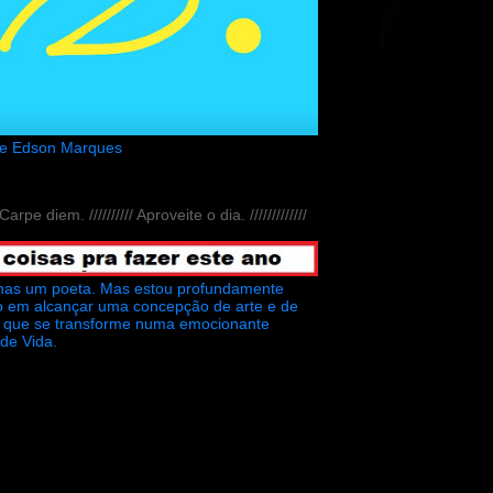
de Edson Marques
// Carpe diem. ////////// Aproveite o dia. /////////////
nas um poeta. Mas estou profundamente
o em alcançar uma concepção de arte e de
ra que se transforme numa emocionante
 de Vida.