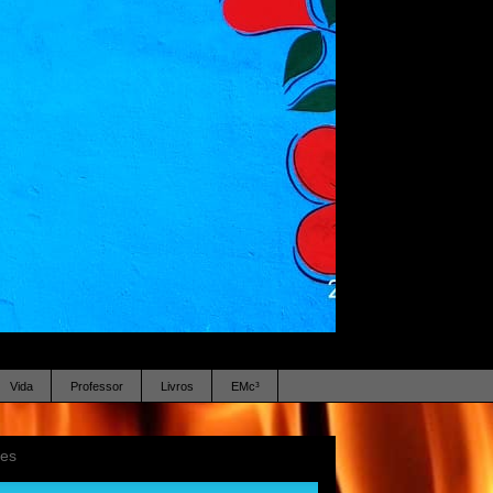
Vida
Professor
Livros
EMc³
ses