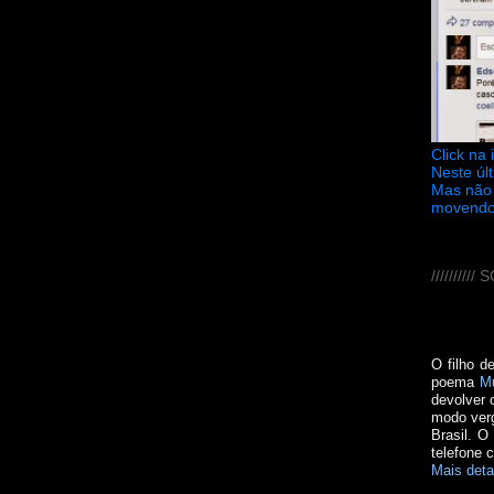
Click na
Neste úl
Mas não 
movendo
////////
O filho d
poema
M
devolver 
modo verg
Brasil. O
telefone 
Mais deta