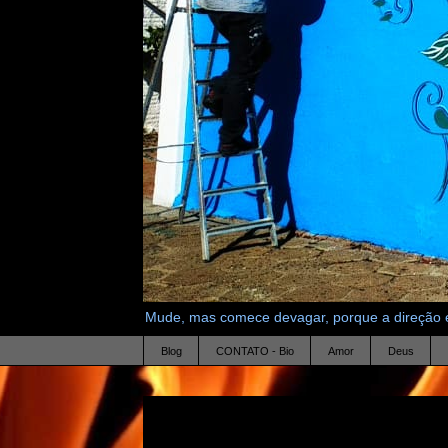
Mude, mas comece devagar, porque a direção é
Blog
CONTATO - Bio
Amor
Deus
17.8.11
cheiro de jasmim