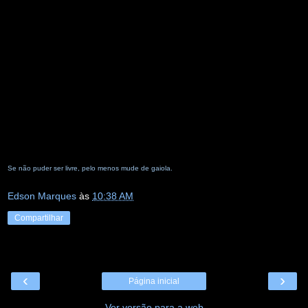
Se não puder ser livre, pelo menos mude de gaiola.
Edson Marques
às
10:38 AM
Compartilhar
‹
›
Página inicial
Ver versão para a web