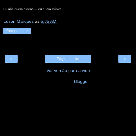
Eu não quero ordens — eu quero música.
Edson Marques
às
5:35 AM
Compartilhar
‹
›
Página inicial
Ver versão para a web
Tecnologia do
Blogger
.