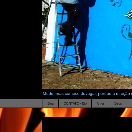
Mude, mas comece devagar, porque a direção é
Blog
CONTATO - Bio
Amor
Deus
16.6.11
destemida loucura