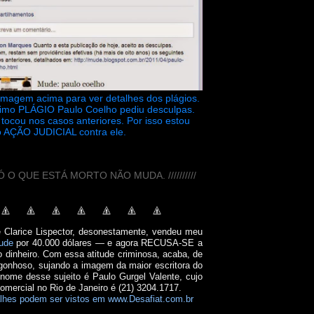
 imagem acima para ver detalhes dos plágios.
timo PLÁGIO Paulo Coelho pediu desculpas.
tocou nos casos anteriores. Por isso estou
 AÇÃO JUDICIAL contra ele.
// SÓ O QUE ESTÁ MORTO NÃO MUDA. //////////
e Clarice Lispector, desonestamente, vendeu meu
ude
por 40.000 dólares — e agora RECUSA-SE a
o dinheiro. Com essa atitude criminosa, acaba, de
onhoso, sujando a imagem da maior escritora do
 nome desse sujeito é Paulo Gurgel Valente, cujo
comercial no Rio de Janeiro é (21) 3204.1717.
lhes podem ser vistos em www.Desafiat.com.br