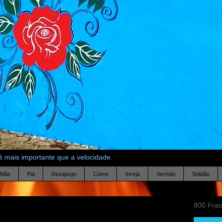
 mais importante que a velocidade.
Mãe
Pai
Desapego
Ciúme
Inveja
Sermão
Solidão
800 Fra