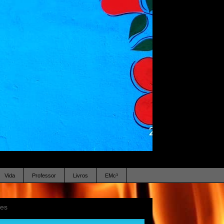
Vida
Professor
Livros
EMc³
ses