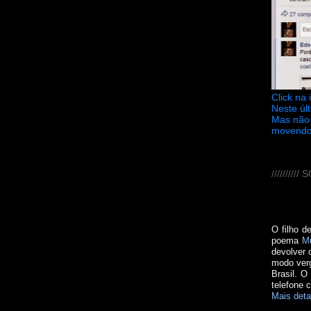
Click na
Neste úl
Mas não 
movendo
////////
O filho d
poema
M
devolver 
modo verg
Brasil. O
telefone 
Mais deta