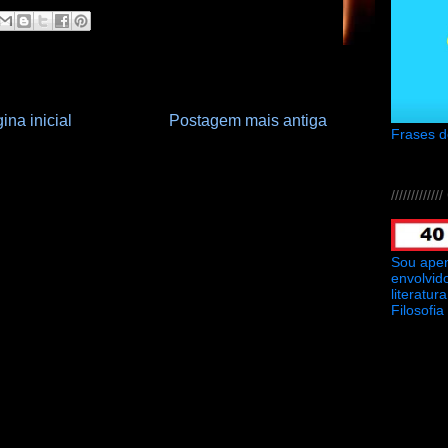
ina inicial
Postagem mais antiga
Frases 
///////////
Sou ape
envolvid
literatu
Filosofia