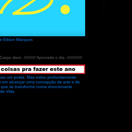
de Edson Marques
// Carpe diem. ////////// Aproveite o dia. /////////////
nas um poeta. Mas estou profundamente
o em alcançar uma concepção de arte e de
ra que se transforme numa emocionante
 de Vida.