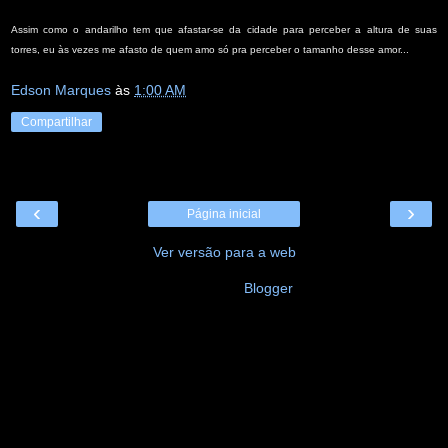
Assim como o andarilho tem que afastar-se da cidade para perceber a altura de suas
torres, eu às vezes me afasto de quem amo só pra perceber o tamanho desse amor...
Edson Marques
às
1:00 AM
Compartilhar
‹
›
Página inicial
Ver versão para a web
Tecnologia do
Blogger
.