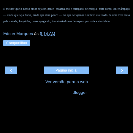
É melhor que o nosso amor seja brilhante, escandaloso e carregado de energia, forte como um relâmpago
— ainda que seja breve, ainda que dure pouco — do que ser apenas o reflexo assustado de uma vela acesa
pela metade, fraquinha, quase apagando, tremeluzindo em desespero por toda a eternidade...
Edson Marques
às
6:14 AM
Compartilhar
‹
›
Página inicial
Ver versão para a web
Tecnologia do
Blogger
.