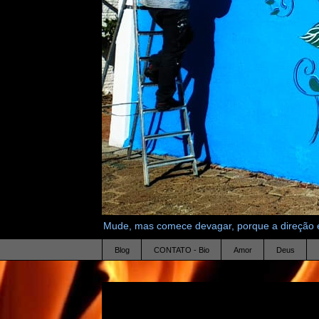
Mude, mas comece devagar, porque a direção é
Blog
CONTATO - Bio
Amor
Deus
26.3.11
viver