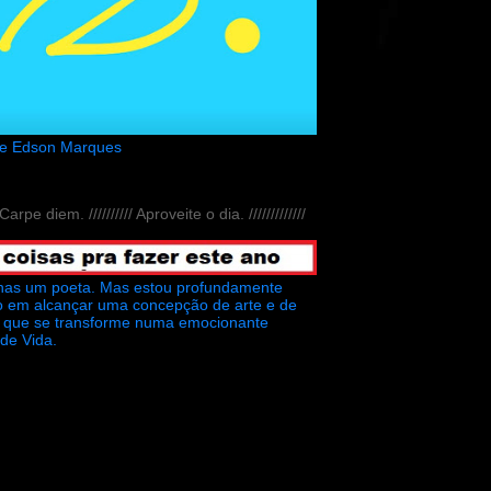
de Edson Marques
// Carpe diem. ////////// Aproveite o dia. /////////////
nas um poeta. Mas estou profundamente
o em alcançar uma concepção de arte e de
ra que se transforme numa emocionante
 de Vida.