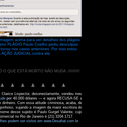
 imagem acima para ver detalhes dos plágios.
timo PLÁGIO Paulo Coelho pediu desculpas.
tocou nos casos anteriores. Por isso estou
 AÇÃO JUDICIAL contra ele.
// SÓ O QUE ESTÁ MORTO NÃO MUDA. //////////
e Clarice Lispector, desonestamente, vendeu meu
ude
por 40.000 dólares — e agora RECUSA-SE a
o dinheiro. Com essa atitude criminosa, acaba, de
onhoso, sujando a imagem da maior escritora do
 nome desse sujeito é Paulo Gurgel Valente, cujo
comercial no Rio de Janeiro é (21) 3204.1717.
lhes podem ser vistos em www.Desafiat.com.br