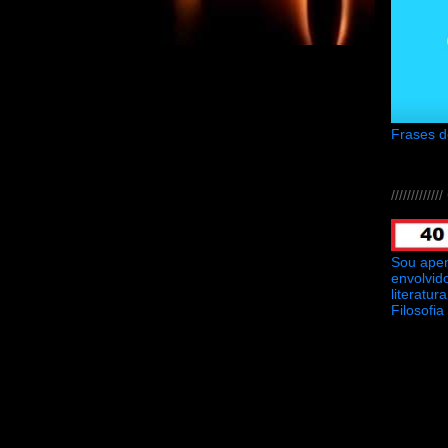
Frases 
///////////
Sou ape
envolvid
literatu
Filosofia