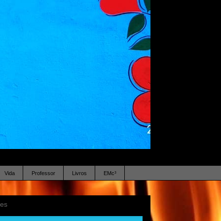
Vida
Professor
Livros
EMc³
ses