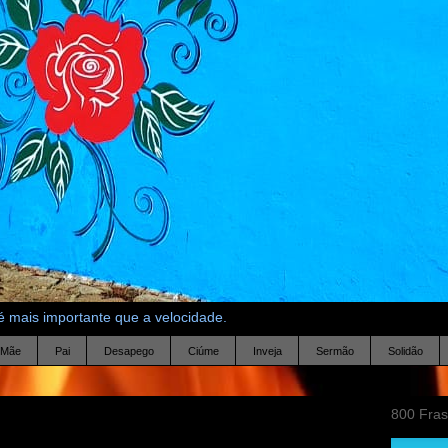
 mais importante que a velocidade.
Mãe
Pai
Desapego
Ciúme
Inveja
Sermão
Solidão
800 Fra