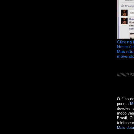
Click na
Neste úl
Mas não 
movendo
////////
O filho d
poema
M
devolver 
modo verg
Brasil. O
telefone 
Mais deta