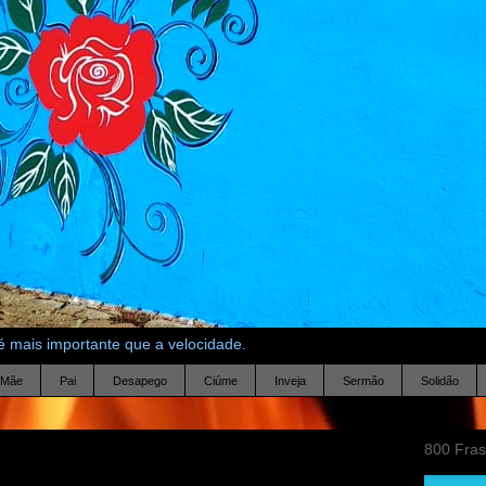
 mais importante que a velocidade.
Mãe
Pai
Desapego
Ciúme
Inveja
Sermão
Solidão
800 Fra