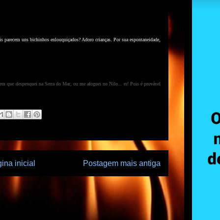
eis parecem uns bichinhos enlouquiçados? Adoro crianças. Por sua espontaneidade,
em que despenquei na Serra do Mar, ou me afoguei no Nilo... rs! Pois é provável
ina inicial
Postagem mais antiga