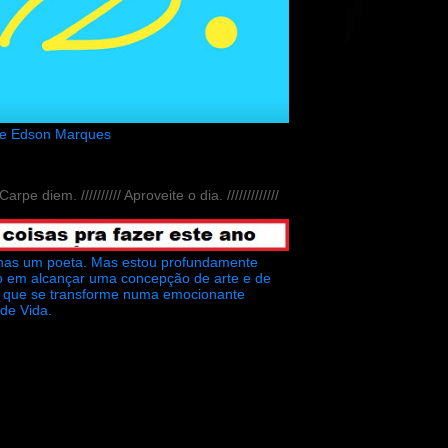
de Edson Marques
// Carpe diem. ////////// Aproveite o dia. /////////////
nas um poeta. Mas estou profundamente
o em alcançar uma concepção de arte e de
ra que se transforme numa emocionante
 de Vida.