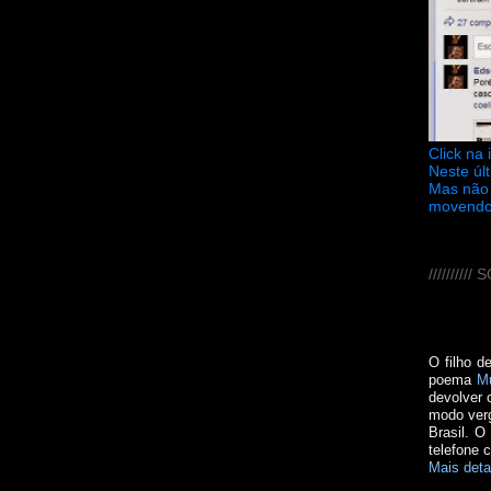
Click na
Neste úl
Mas não 
movendo
////////
O filho d
poema
M
devolver 
modo verg
Brasil. O
telefone 
Mais deta