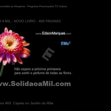
concedida ao Abujamra - Programa Provocações TV Cultura
 A MIL - NOVO LIVRO - 400 PÁGINAS
eia 469. Capela no Jardim da Mãe