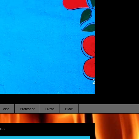
Vida
Professor
Livros
EMc³
ses