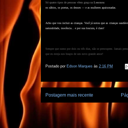
Só quatro tipos de pessoas vêem graça na
Loucura
:
os sábios, os poetas, os deuses — e as mulheres apaixonadas.
Acho que vou incluir as crianças. Você já notou que as crianças saudáv
naturalidade, inocência... e por sua loucura, é claro!
Sempre que sumo por dois ou três dias, não se preocupem. Jamais pens
que eu esteja nos braços de um novo grande amor!
Postado por
Edson Marques
às
2:16 PM
Postagem mais recente
Pág