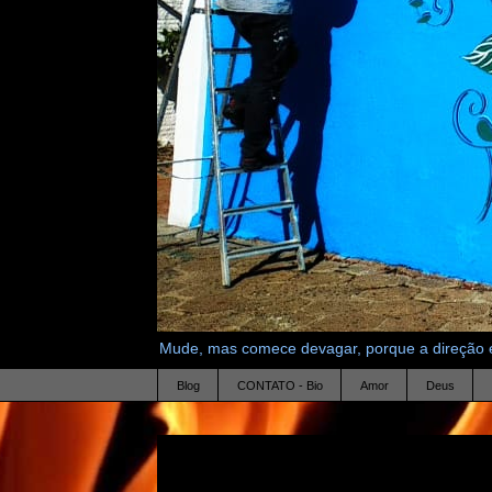
Mude, mas comece devagar, porque a direção é
Blog
CONTATO - Bio
Amor
Deus
25.2.11
deuses e loucos