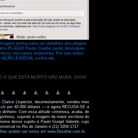
 imagem acima para ver detalhes dos plágios.
timo PLÁGIO Paulo Coelho pediu desculpas.
tocou nos casos anteriores. Por isso estou
 AÇÃO JUDICIAL contra ele.
// SÓ O QUE ESTÁ MORTO NÃO MUDA. //////////
e Clarice Lispector, desonestamente, vendeu meu
ude
por 40.000 dólares — e agora RECUSA-SE a
o dinheiro. Com essa atitude criminosa, acaba, de
onhoso, sujando a imagem da maior escritora do
 nome desse sujeito é Paulo Gurgel Valente, cujo
comercial no Rio de Janeiro é (21) 3204.1717.
lhes podem ser vistos em www.Desafiat.com.br