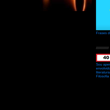
Frases 
///////////
Sou ape
envolvid
literatu
Filosofia