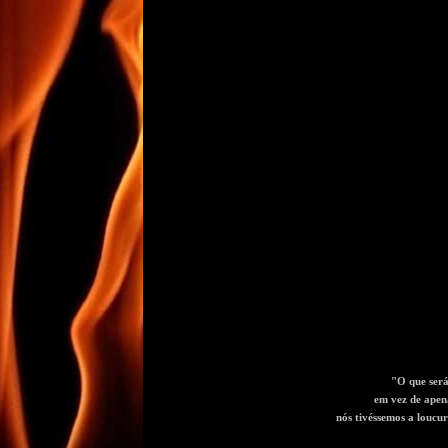
"O que será
em vez de apen
nós tivéssemos a loucu