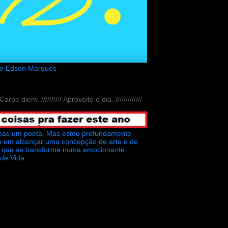
de Edson Marques
// Carpe diem. ////////// Aproveite o dia. /////////////
nas um poeta. Mas estou profundamente
o em alcançar uma concepção de arte e de
ra que se transforme numa emocionante
 de Vida.