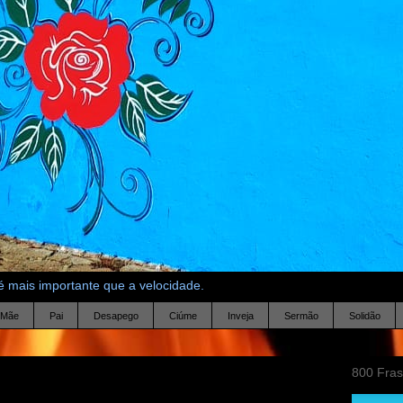
 mais importante que a velocidade.
Mãe
Pai
Desapego
Ciúme
Inveja
Sermão
Solidão
800 Fra