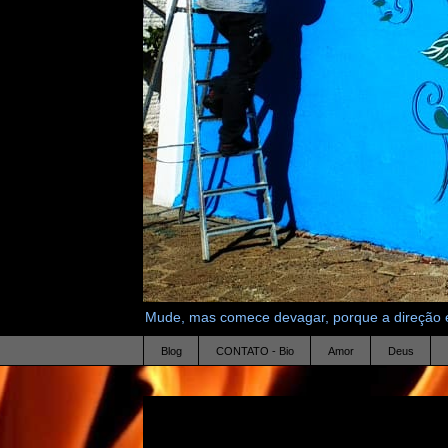
Mude, mas comece devagar, porque a direção é
Blog
CONTATO - Bio
Amor
Deus
21.10.10
Duo Main Tenan T