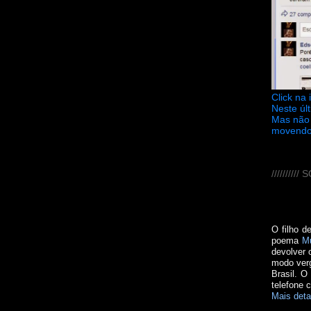
Click na
Neste úl
Mas não 
movendo
////////
O filho d
poema
M
devolver 
modo verg
Brasil. O
telefone 
Mais deta