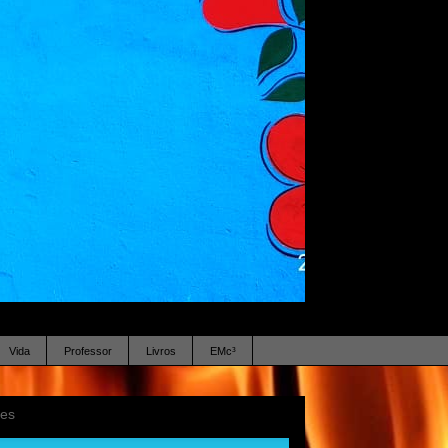
Vida
Professor
Livros
EMc³
ses