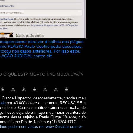
 imagem acima para ver detalhes dos plágios.
timo PLÁGIO Paulo Coelho pediu desculpas.
tocou nos casos anteriores. Por isso estou
 AÇÃO JUDICIAL contra ele.
// SÓ O QUE ESTÁ MORTO NÃO MUDA. //////////
e Clarice Lispector, desonestamente, vendeu meu
ude
por 40.000 dólares — e agora RECUSA-SE a
o dinheiro. Com essa atitude criminosa, acaba, de
onhoso, sujando a imagem da maior escritora do
 nome desse sujeito é Paulo Gurgel Valente, cujo
comercial no Rio de Janeiro é (21) 3204.1717.
lhes podem ser vistos em www.Desafiat.com.br