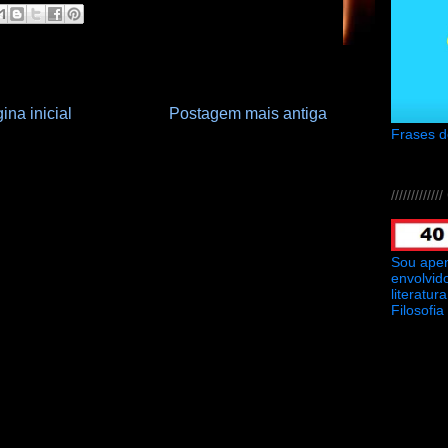
ina inicial
Postagem mais antiga
Frases 
///////////
Sou ape
envolvid
literatu
Filosofia