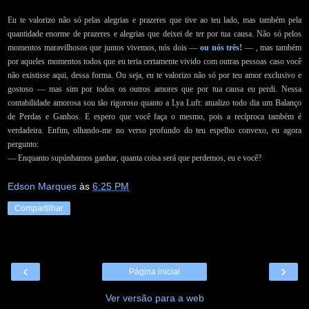
Eu te valorizo não só pelas alegrias e prazeres que tive ao teu lado, mas também pela
quantidade enorme de prazeres e alegrias que deixei de ter por tua causa. Não só pelos
momentos maravilhosos que juntos vivemos, nós dois —
ou nós três!
— , mas também
por aqueles momentos todos que eu teria certamente vivido com outras pessoas caso você
não existisse aqui, dessa forma. Ou seja, eu te valorizo não só por teu amor exclusivo e
gostoso — mas sim por todos os outros amores que por tua causa eu perdi. Nessa
contabilidade amorosa sou tão rigoroso quanto a Lya Luft: atualizo todo dia um Balanço
de Perdas e Ganhos. E espero que você faça o mesmo, pois a recíproca também é
verdadeira. Enfim, olhando-me no verso profundo do teu espelho convexo, eu agora
pergunto:
— Enquanto supúnhamos ganhar, quanta coisa será que perdemos, eu e você?
Edson Marques
às
6:25 PM
Compartilhar
‹
›
Página inicial
Ver versão para a web