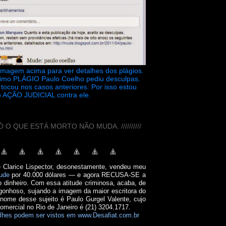
 imagem acima para ver detalhes dos plágios.
timo PLÁGIO Paulo Coelho pediu desculpas.
tocou nos casos anteriores. Por isso estou
 AÇÃO JUDICIAL contra ele.
// SÓ O QUE ESTÁ MORTO NÃO MUDA. //////////
e Clarice Lispector, desonestamente, vendeu meu
ude
por 40.000 dólares — e agora RECUSA-SE a
o dinheiro. Com essa atitude criminosa, acaba, de
onhoso, sujando a imagem da maior escritora do
 nome desse sujeito é Paulo Gurgel Valente, cujo
comercial no Rio de Janeiro é (21) 3204.1717.
lhes podem ser vistos em www.Desafiat.com.br