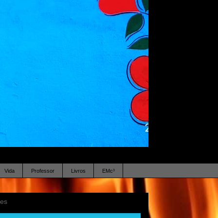
Vida
Professor
Livros
EMc³
ses