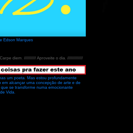
de Edson Marques
// Carpe diem. ////////// Aproveite o dia. /////////////
nas um poeta. Mas estou profundamente
o em alcançar uma concepção de arte e de
ra que se transforme numa emocionante
 de Vida.