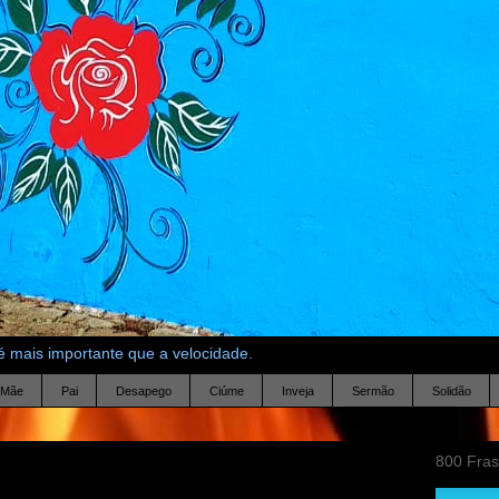
 mais importante que a velocidade.
Mãe
Pai
Desapego
Ciúme
Inveja
Sermão
Solidão
800 Fra