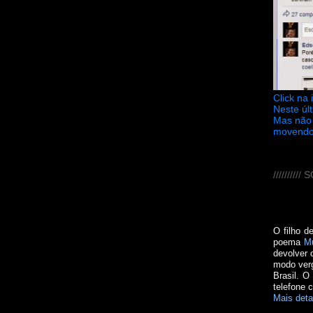
Click na
Neste úl
Mas não 
movendo
////////
O filho d
poema
M
devolver 
modo verg
Brasil. O
telefone 
Mais deta