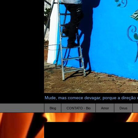
Mude, mas comece devagar, porque a direção é
Blog
CONTATO - Bio
Amor
Deus
20.6.10
liberdade absoluta