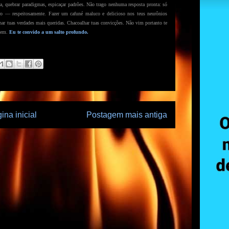
a, quebrar paradigmas, espicaçar padrões. Não trago nenhuma resposta pronta: só
tro — respeitosamente. Fazer um cafuné maluco e delicioso nos teus neurônios
onar tuas verdades mais queridas. Chacoalhar tuas convicções. Não vim portanto te
agem.
Eu te convido a um salto profundo.
ina inicial
Postagem mais antiga