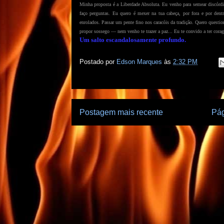
Minha proposta é a Liberdade Absoluta. Eu venho para semear discórdi
faço perguntas. Eu quero é mexer na tua cabeça, por fora e por den
enrolados. Passar um pente fino nos caracóis da tradição. Quero questi
propor sossego — nem venho te trazer a paz... Eu te convido a ter cor
Um salto escandalosamente profundo.
Postado por
Edson Marques
às
2:32 PM
Postagem mais recente
Pág