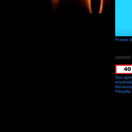
Frases 
///////////
Sou ape
envolvid
literatu
Filosofia