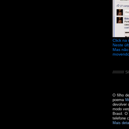
Click na
Neste úl
Mas não 
movendo
////////
O filho d
poema
M
devolver 
modo verg
Brasil. O
telefone 
Mais deta