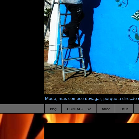
Mude, mas comece devagar, porque a direção é
Blog
CONTATO - Bio
Amor
Deus
29.5.10
sossego e gloria