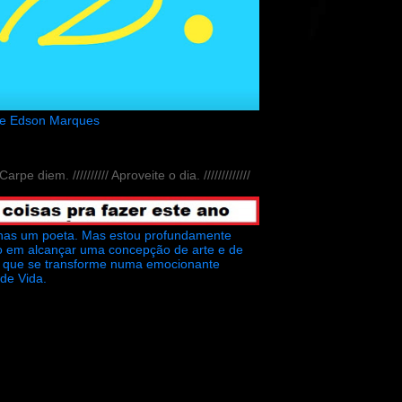
de Edson Marques
// Carpe diem. ////////// Aproveite o dia. /////////////
nas um poeta. Mas estou profundamente
o em alcançar uma concepção de arte e de
ra que se transforme numa emocionante
 de Vida.