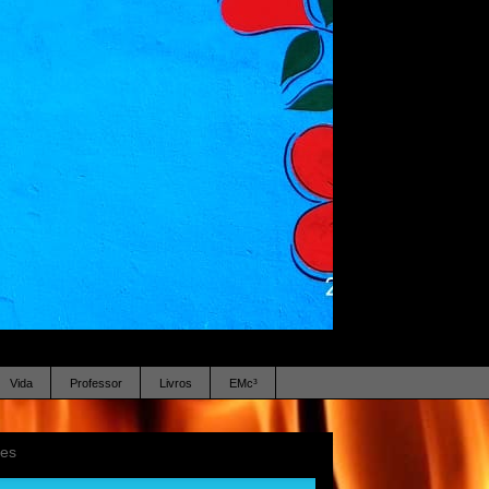
Vida
Professor
Livros
EMc³
ses