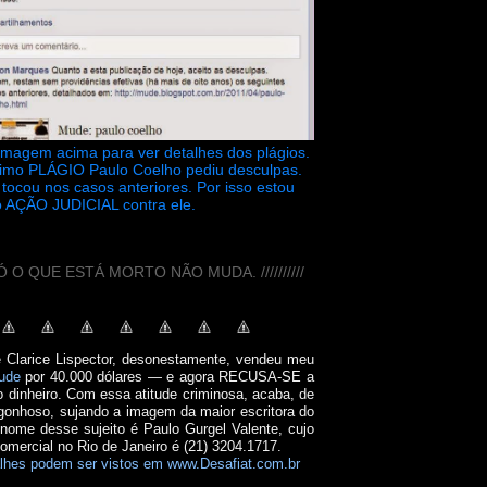
 imagem acima para ver detalhes dos plágios.
timo PLÁGIO Paulo Coelho pediu desculpas.
tocou nos casos anteriores. Por isso estou
 AÇÃO JUDICIAL contra ele.
// SÓ O QUE ESTÁ MORTO NÃO MUDA. //////////
e Clarice Lispector, desonestamente, vendeu meu
ude
por 40.000 dólares — e agora RECUSA-SE a
o dinheiro. Com essa atitude criminosa, acaba, de
onhoso, sujando a imagem da maior escritora do
 nome desse sujeito é Paulo Gurgel Valente, cujo
comercial no Rio de Janeiro é (21) 3204.1717.
lhes podem ser vistos em www.Desafiat.com.br