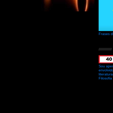
Frases 
///////////
Sou ape
envolvid
literatu
Filosofia