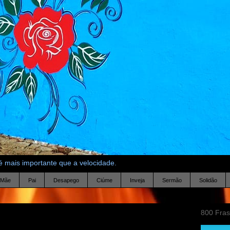
 mais importante que a velocidade.
Mãe
Pai
Desapego
Ciúme
Inveja
Sermão
Solidão
800 Fra