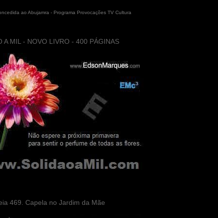
concedida ao Abujamra - Programa Provocações TV Cultura
 A MIL - NOVO LIVRO - 400 PÁGINAS
eia 469. Capela no Jardim da Mãe