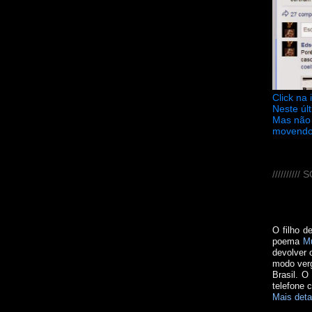
Click na
Neste úl
Mas não 
movendo
////////
O filho d
poema
M
devolver 
modo verg
Brasil. O
telefone 
Mais deta