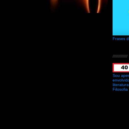
Frases 
///////////
Sou ape
envolvid
literatu
Filosofia