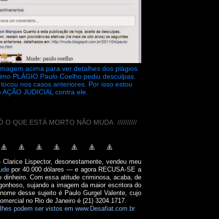
 imagem acima para ver detalhes dos plágios.
timo PLÁGIO Paulo Coelho pediu desculpas.
tocou nos casos anteriores. Por isso estou
 AÇÃO JUDICIAL contra ele.
// SÓ O QUE ESTÁ MORTO NÃO MUDA. //////////
e Clarice Lispector, desonestamente, vendeu meu
ude
por 40.000 dólares — e agora RECUSA-SE a
o dinheiro. Com essa atitude criminosa, acaba, de
onhoso, sujando a imagem da maior escritora do
 nome desse sujeito é Paulo Gurgel Valente, cujo
comercial no Rio de Janeiro é (21) 3204.1717.
lhes podem ser vistos em www.Desafiat.com.br