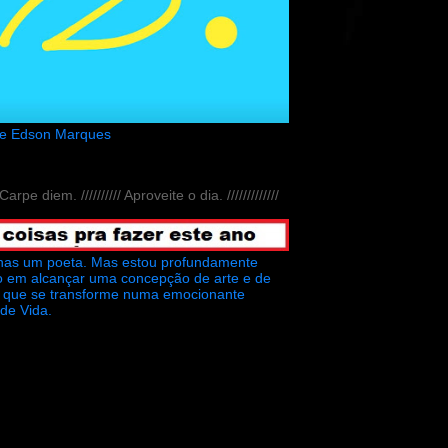
de Edson Marques
// Carpe diem. ////////// Aproveite o dia. /////////////
nas um poeta. Mas estou profundamente
o em alcançar uma concepção de arte e de
ra que se transforme numa emocionante
 de Vida.