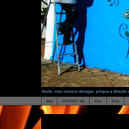
Mude, mas comece devagar, porque a direção é
Blog
CONTATO - Bio
Amor
Deus
20.5.10
canibal