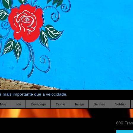
 mais importante que a velocidade.
Mãe
Pai
Desapego
Ciúme
Inveja
Sermão
Solidão
800 Fra