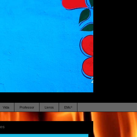
Vida
Professor
Livros
EMc³
ses