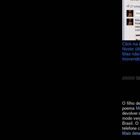
Click na
Neste úl
Mas não 
movendo
////////
O filho d
poema
M
devolver 
modo verg
Brasil. O
telefone 
Mais deta