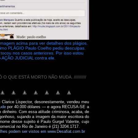
 imagem acima para ver detalhes dos plágios.
timo PLÁGIO Paulo Coelho pediu desculpas.
tocou nos casos anteriores. Por isso estou
 AÇÃO JUDICIAL contra ele.
// SÓ O QUE ESTÁ MORTO NÃO MUDA. //////////
e Clarice Lispector, desonestamente, vendeu meu
ude
por 40.000 dólares — e agora RECUSA-SE a
o dinheiro. Com essa atitude criminosa, acaba, de
onhoso, sujando a imagem da maior escritora do
 nome desse sujeito é Paulo Gurgel Valente, cujo
comercial no Rio de Janeiro é (21) 3204.1717.
lhes podem ser vistos em www.Desafiat.com.br