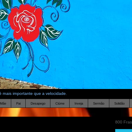
 mais importante que a velocidade.
Mãe
Pai
Desapego
Ciúme
Inveja
Sermão
Solidão
800 Fra