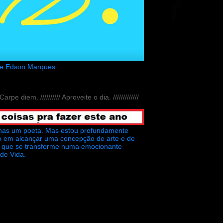
de Edson Marques
// Carpe diem. ////////// Aproveite o dia. /////////////
nas um poeta. Mas estou profundamente
o em alcançar uma concepção de arte e de
ra que se transforme numa emocionante
 de Vida.