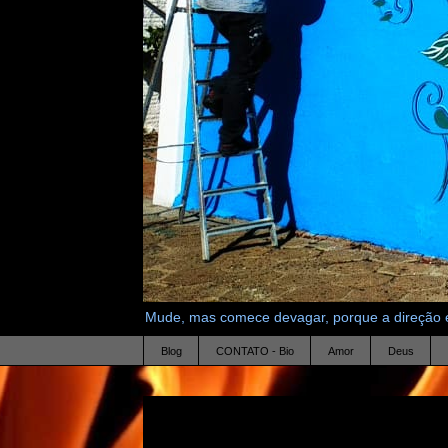
Mude, mas comece devagar, porque a direção é
Blog
CONTATO - Bio
Amor
Deus
20.3.10
marca-passos