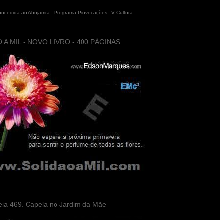
concedida ao Abujamra - Programa Provocações TV Cultura
 A MIL - NOVO LIVRO - 400 PÁGINAS
eia 469. Capela no Jardim da Mãe