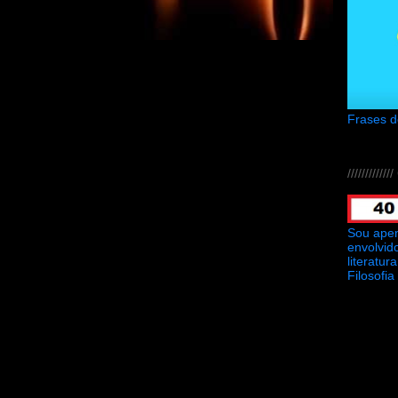
Frases 
///////////
Sou ape
envolvid
literatu
Filosofia