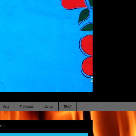
Vida
Professor
Livros
EMc³
ses