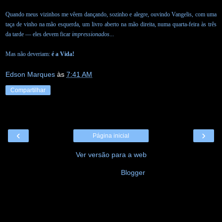
Quando meus vizinhos me vêem dançando, sozinho e alegre, ouvindo Vangelis, com uma
taça de vinho na mão esquerda, um livro aberto na mão direita, numa quarta-feira às três
da tarde — eles devem ficar
impressionados
...
Mas não deveriam:
é a Vida!
Edson Marques
às
7:41 AM
Compartilhar
‹
›
Página inicial
Ver versão para a web
Tecnologia do
Blogger
.