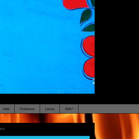
Vida
Professor
Livros
EMc³
ses