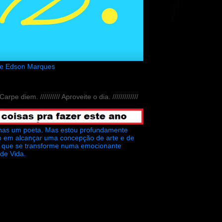
de Edson Marques
// Carpe diem. ////////// Aproveite o dia. /////////////
nas um poeta. Mas estou profundamente
o em alcançar uma concepção de arte e de
ra que se transforme numa emocionante
 de Vida.