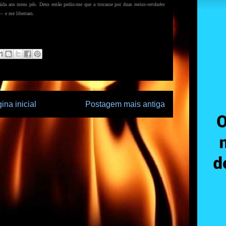
aída aos meus pés. Deus então pediu-me que a trocasse por duas
meias-verdades
 — e me libertam.
ina inicial
Postagem mais antiga