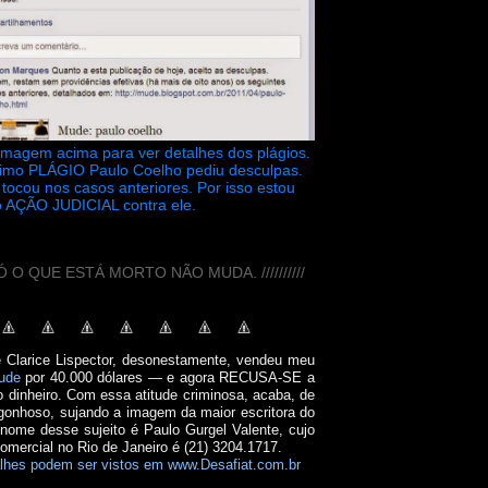
 imagem acima para ver detalhes dos plágios.
timo PLÁGIO Paulo Coelho pediu desculpas.
tocou nos casos anteriores. Por isso estou
 AÇÃO JUDICIAL contra ele.
// SÓ O QUE ESTÁ MORTO NÃO MUDA. //////////
e Clarice Lispector, desonestamente, vendeu meu
ude
por 40.000 dólares — e agora RECUSA-SE a
o dinheiro. Com essa atitude criminosa, acaba, de
onhoso, sujando a imagem da maior escritora do
 nome desse sujeito é Paulo Gurgel Valente, cujo
comercial no Rio de Janeiro é (21) 3204.1717.
lhes podem ser vistos em www.Desafiat.com.br