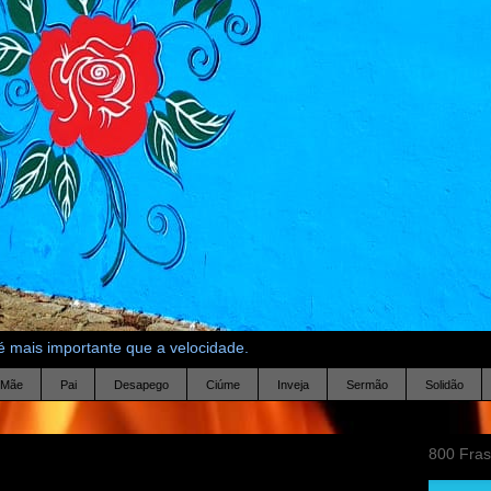
 mais importante que a velocidade.
Mãe
Pai
Desapego
Ciúme
Inveja
Sermão
Solidão
800 Fra