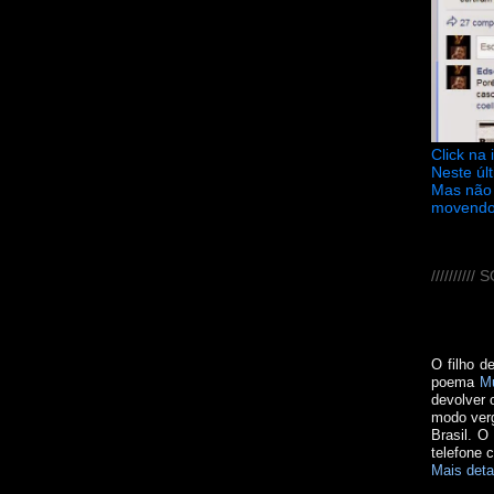
Click na
Neste úl
Mas não 
movendo
////////
O filho d
poema
M
devolver 
modo verg
Brasil. O
telefone 
Mais deta