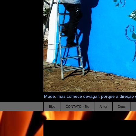
Mude, mas comece devagar, porque a direção é
Blog
CONTATO - Bio
Amor
Deus
9.2.08
meias-verdades