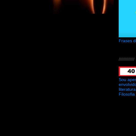
Frases 
///////////
Sou ape
envolvid
literatu
Filosofia