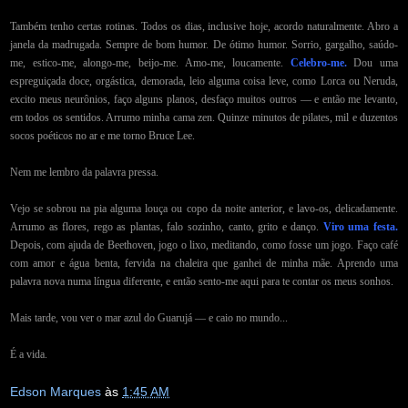
Também tenho certas rotinas. Todos os dias, inclusive hoje, acordo naturalmente. Abro a
janela da madrugada. Sempre de bom humor. De ótimo humor. Sorrio, gargalho, saúdo-
me, estico-me, alongo-me, beijo-me. Amo-me, loucamente.
Celebro-me.
Dou uma
espreguiçada doce, orgástica, demorada, leio alguma coisa leve, como Lorca ou Neruda,
excito meus neurônios, faço alguns planos, desfaço muitos outros — e então me levanto,
em todos os sentidos. Arrumo minha cama zen. Quinze minutos de pilates, mil e duzentos
socos poéticos no ar e me torno Bruce Lee.
Nem me lembro da palavra pressa.
Vejo se sobrou na pia alguma louça ou copo da noite anterior, e lavo-os, delicadamente.
Arrumo as flores, rego as plantas, falo sozinho, canto, grito e danço.
Viro uma festa.
Depois, com ajuda de Beethoven, jogo o lixo, meditando, como fosse um jogo. Faço café
com amor e água benta, fervida na chaleira que ganhei de minha mãe. Aprendo uma
palavra nova numa língua diferente, e então sento-me aqui para te contar os meus sonhos.
Mais tarde, vou ver o mar azul do Guarujá — e caio no mundo...
É a vida.
Edson Marques
às
1:45 AM