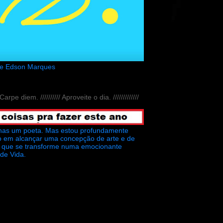
de Edson Marques
// Carpe diem. ////////// Aproveite o dia. /////////////
nas um poeta. Mas estou profundamente
o em alcançar uma concepção de arte e de
ra que se transforme numa emocionante
 de Vida.