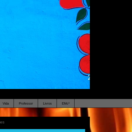
Vida
Professor
Livros
EMc³
ses