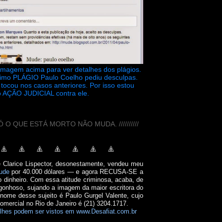
 imagem acima para ver detalhes dos plágios.
timo PLÁGIO Paulo Coelho pediu desculpas.
tocou nos casos anteriores. Por isso estou
 AÇÃO JUDICIAL contra ele.
// SÓ O QUE ESTÁ MORTO NÃO MUDA. //////////
e Clarice Lispector, desonestamente, vendeu meu
ude
por 40.000 dólares — e agora RECUSA-SE a
o dinheiro. Com essa atitude criminosa, acaba, de
onhoso, sujando a imagem da maior escritora do
 nome desse sujeito é Paulo Gurgel Valente, cujo
comercial no Rio de Janeiro é (21) 3204.1717.
lhes podem ser vistos em www.Desafiat.com.br