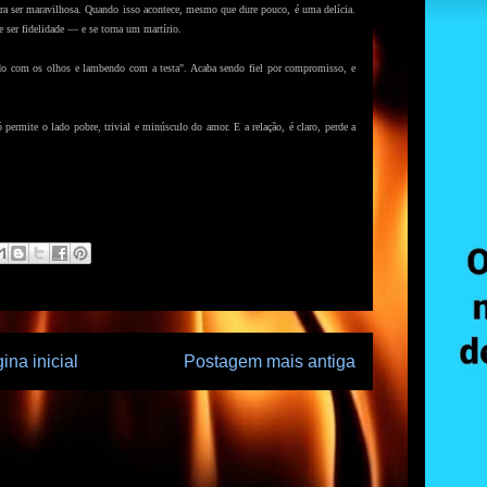
ara ser maravilhosa. Quando isso acontece, mesmo que dure pouco, é uma delícia.
e ser fidelidade — e se torna um martírio.
ndo com os olhos e lambendo com a testa". Acaba sendo fiel por compromisso, e
permite o lado pobre, trivial e minúsculo do amor. E a relação, é claro, perde a
ina inicial
Postagem mais antiga