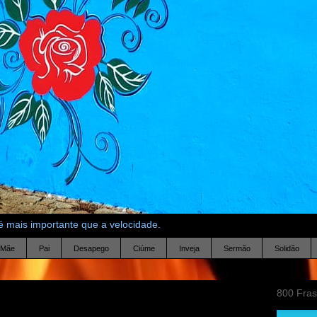
 mais importante que a velocidade.
Mãe
Pai
Desapego
Ciúme
Inveja
Sermão
Solidão
800 Fra