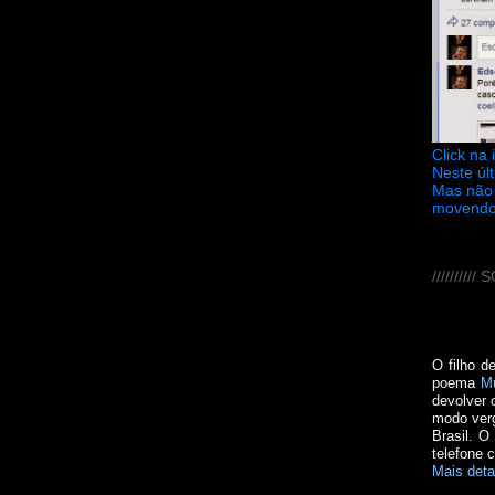
Click na
Neste úl
Mas não 
movendo
////////
O filho d
poema
M
devolver 
modo verg
Brasil. O
telefone 
Mais deta