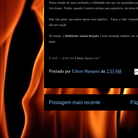
Numa relação de amor profundo, a fidelidade tem que ser espontânea p
Um êxtase. Porém, quando é preciso esforço para suportá-la, ela deixa d
Mas tem gente que parece adorar esse martírio... Passa a vida "come
não por opção.
No fundo, a
fidelidade sexual forçada
é uma invenção maldita: ela só 
graça.
E você — já foi fiel
à força
alguma vez?
Postado por
Edson Marques
às
2:57 AM
Postagem mais recente
Pág