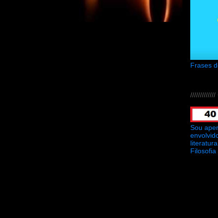
Frases 
///////////
Sou ape
envolvid
literatu
Filosofia