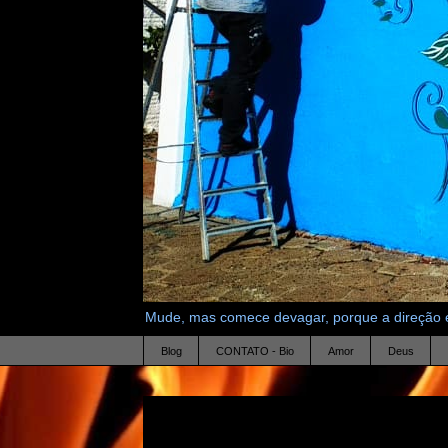
Mude, mas comece devagar, porque a direção é
Blog
CONTATO - Bio
Amor
Deus
18.11.07
fidelidade