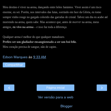
Meu destino é viver na arena, dançando entre leões famintos. Viver assim é um risco
enorme, eu sei. Porém, nos intervalos das lutas, sorrindo em face da Glória, eu tomo
sempre vinho rouge no gargalo colorido das garrafas de cristal. Talvez um dia eu acabe até
morrendo na arena, quem sabe. Mas acontece que, antes de
morrer
na arena, meus
amigos,
eu vivo na arena
– e isso faz toda a diferença.
Qualquer arena é melhor do que qualquer matadouro.
Prefiro ser um gladiador ensangüentado a ser um boi feliz.
Meu coração precisa de sangue, não de capim..
Edson Marques
às
9:33 AM
Compartilhar
‹
›
Página inicial
Ver versão para a web
Tecnologia do
Blogger
.