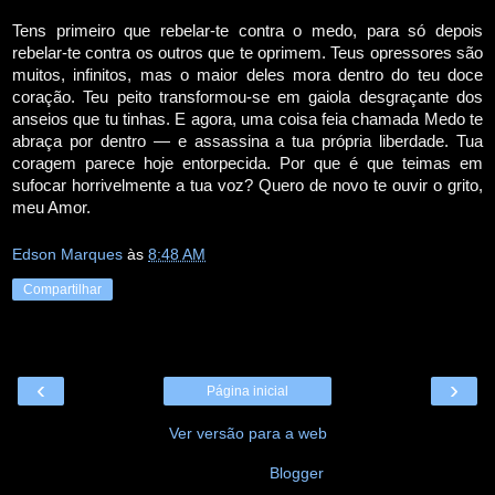
Tens primeiro que rebelar-te contra o medo, para só depois
rebelar-te contra os outros que te oprimem. Teus opressores são
muitos, infinitos, mas o maior deles mora dentro do teu doce
coração. Teu peito transformou-se em gaiola desgraçante dos
anseios que tu tinhas. E agora, uma coisa feia chamada Medo te
abraça por dentro — e assassina a tua própria liberdade. Tua
coragem parece hoje entorpecida. Por que é que teimas em
sufocar horrivelmente a tua voz? Quero de novo te ouvir o grito,
meu Amor.
Edson Marques
às
8:48 AM
Compartilhar
‹
›
Página inicial
Ver versão para a web
Tecnologia do
Blogger
.