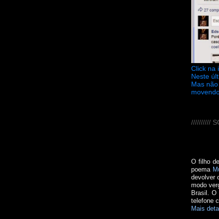
Click na
Neste úl
Mas não 
movendo
////////
O filho d
poema
M
devolver 
modo verg
Brasil. O
telefone 
Mais deta