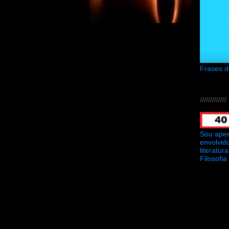
Frases 
///////////
Sou ape
envolvid
literatu
Filosofia