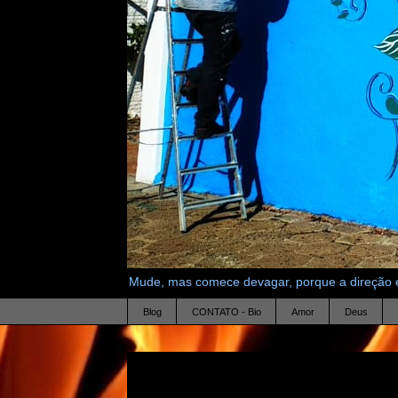
Mude, mas comece devagar, porque a direção é
Blog
CONTATO - Bio
Amor
Deus
11.1.14
naquela que me fortalece