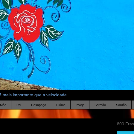
 mais importante que a velocidade.
Mãe
Pai
Desapego
Ciúme
Inveja
Sermão
Solidão
800 Fra