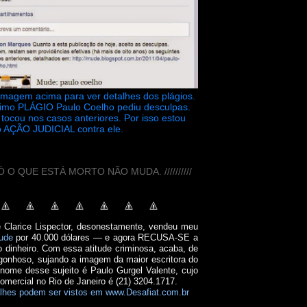
 imagem acima para ver detalhes dos plágios.
timo PLÁGIO Paulo Coelho pediu desculpas.
tocou nos casos anteriores. Por isso estou
 AÇÃO JUDICIAL contra ele.
// SÓ O QUE ESTÁ MORTO NÃO MUDA. //////////
e Clarice Lispector, desonestamente, vendeu meu
ude
por 40.000 dólares — e agora RECUSA-SE a
o dinheiro. Com essa atitude criminosa, acaba, de
onhoso, sujando a imagem da maior escritora do
 nome desse sujeito é Paulo Gurgel Valente, cujo
comercial no Rio de Janeiro é (21) 3204.1717.
lhes podem ser vistos em www.Desafiat.com.br