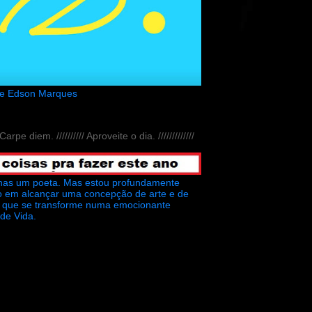
de Edson Marques
// Carpe diem. ////////// Aproveite o dia. /////////////
nas um poeta. Mas estou profundamente
o em alcançar uma concepção de arte e de
ra que se transforme numa emocionante
 de Vida.