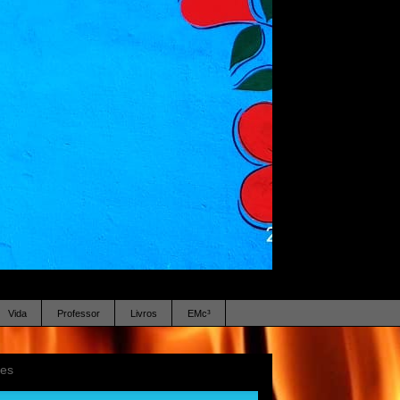
Vida
Professor
Livros
EMc³
ses