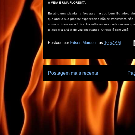
A VIDA É UMA FLORESTA
Eu abro uma picada na floresta e me dou bem. Eu adoro abrir
que abrir a sua própria: experiências não se transmitem. Não
normais dizem ser a única. Há milhares — e cada um tem que
te ajudar a afiá-la de vez em quando. O resto é com você.
Postado por
Edson Marques
às
10:57 AM
Postagem mais recente
Pág