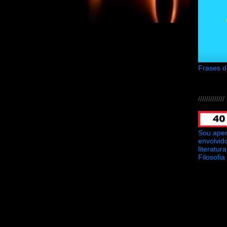
Frases 
///////////
Sou ape
envolvid
literatu
Filosofia