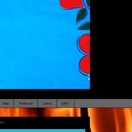
Vida
Professor
Livros
EMc³
ses