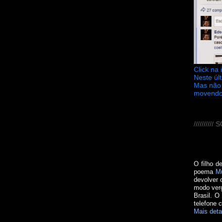
Click na
Neste úl
Mas não 
movendo
////////
O filho d
poema
M
devolver 
modo verg
Brasil. O
telefone 
Mais deta