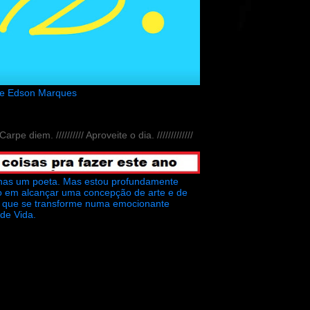
de Edson Marques
// Carpe diem. ////////// Aproveite o dia. /////////////
nas um poeta. Mas estou profundamente
o em alcançar uma concepção de arte e de
ra que se transforme numa emocionante
 de Vida.