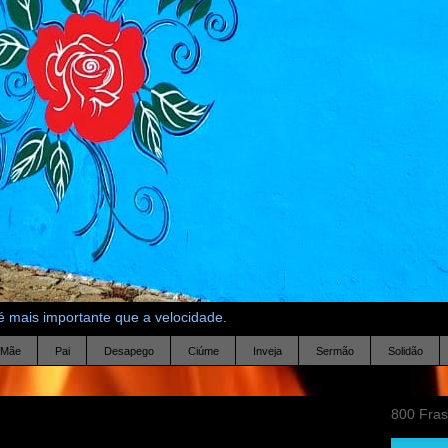
 mais importante que a velocidade.
Mãe
Pai
Desapego
Ciúme
Inveja
Sermão
Solidão
800 Fra