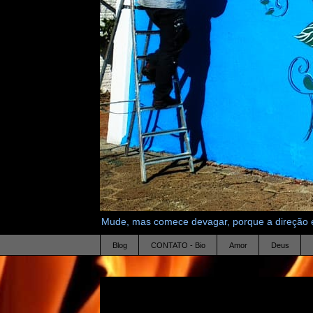
Mude, mas comece devagar, porque a direção é
Blog
CONTATO - Bio
Amor
Deus
19.9.11
picada na floresta