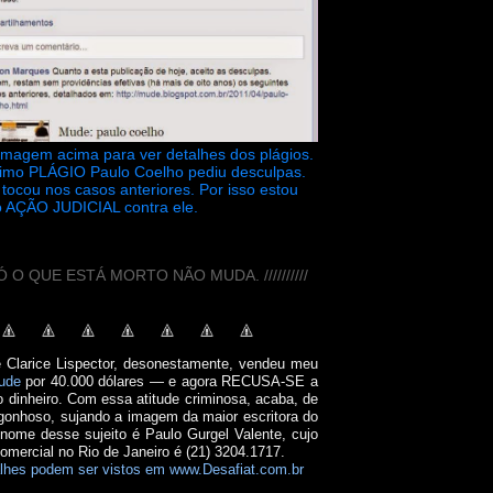
 imagem acima para ver detalhes dos plágios.
timo PLÁGIO Paulo Coelho pediu desculpas.
tocou nos casos anteriores. Por isso estou
 AÇÃO JUDICIAL contra ele.
// SÓ O QUE ESTÁ MORTO NÃO MUDA. //////////
e Clarice Lispector, desonestamente, vendeu meu
ude
por 40.000 dólares — e agora RECUSA-SE a
o dinheiro. Com essa atitude criminosa, acaba, de
onhoso, sujando a imagem da maior escritora do
 nome desse sujeito é Paulo Gurgel Valente, cujo
comercial no Rio de Janeiro é (21) 3204.1717.
lhes podem ser vistos em www.Desafiat.com.br