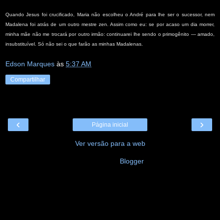
Quando Jesus foi crucificado, Maria não escolheu o André para lhe ser o sucessor, nem
Madalena foi atrás de um outro mestre zen. Assim como eu: se por acaso um dia morrer,
minha mãe não me trocará por outro irmão: continuarei lhe sendo o primogênito — amado,
insubstituível. Só não sei o que farão as minhas Madalenas.
Edson Marques
às
5:37 AM
Compartilhar
‹
›
Página inicial
Ver versão para a web
Tecnologia do
Blogger
.