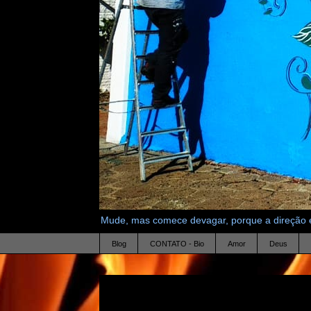
Mude, mas comece devagar, porque a direção é
Blog
CONTATO - Bio
Amor
Deus
20.5.11
feliz aniversario