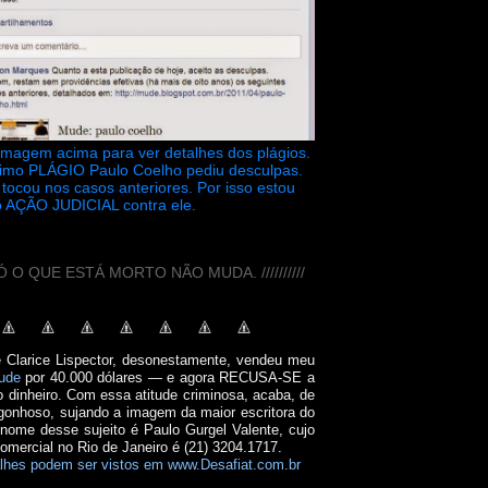
 imagem acima para ver detalhes dos plágios.
timo PLÁGIO Paulo Coelho pediu desculpas.
tocou nos casos anteriores. Por isso estou
 AÇÃO JUDICIAL contra ele.
// SÓ O QUE ESTÁ MORTO NÃO MUDA. //////////
e Clarice Lispector, desonestamente, vendeu meu
ude
por 40.000 dólares — e agora RECUSA-SE a
o dinheiro. Com essa atitude criminosa, acaba, de
onhoso, sujando a imagem da maior escritora do
 nome desse sujeito é Paulo Gurgel Valente, cujo
comercial no Rio de Janeiro é (21) 3204.1717.
lhes podem ser vistos em www.Desafiat.com.br