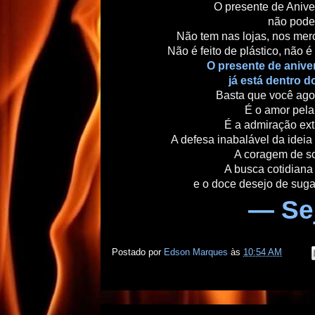
O presente de Anive
não pode
Não tem nas lojas, nos merc
Não é feito de plástico, não 
O presente de aniver
já está dentro d
Basta que você agor
É o amor pela
É a admiração ext
A defesa inabalável da ideia 
A coragem de so
A busca cotidiana
e o doce desejo de suga
— Sej
Postado por
Edson Marques
às
10:54 AM