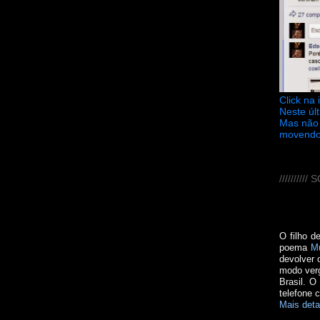
Click na
Neste úl
Mas não 
movendo
////////
O filho d
poema
M
devolver 
modo verg
Brasil. O
telefone 
Mais deta