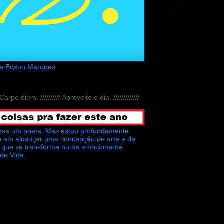
de Edson Marques
// Carpe diem. ////////// Aproveite o dia. /////////////
nas um poeta. Mas estou profundamente
o em alcançar uma concepção de arte e de
ra que se transforme numa emocionante
 de Vida.