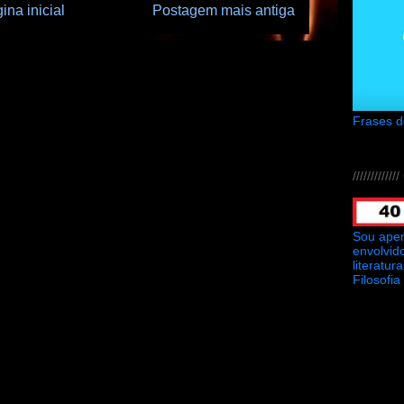
ina inicial
Postagem mais antiga
Frases 
///////////
Sou ape
envolvid
literatu
Filosofia