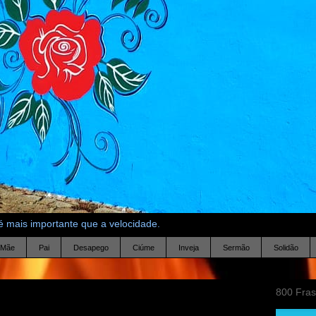
 mais importante que a velocidade.
Mãe
Pai
Desapego
Ciúme
Inveja
Sermão
Solidão
800 Fra