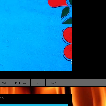
Vida
Professor
Livros
EMc³
ses