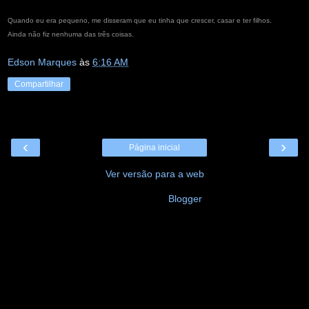
Quando eu era pequeno, me disseram que eu tinha que crescer, casar e ter filhos.
Ainda não fiz nenhuma das três coisas.
Edson Marques
às
6:16 AM
Compartilhar
‹
›
Página inicial
Ver versão para a web
Tecnologia do
Blogger
.