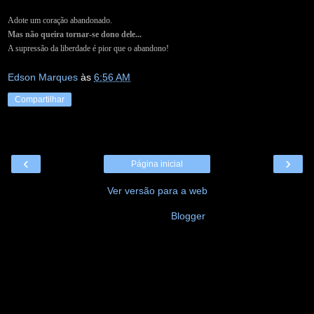
Adote um coração abandonado.
Mas não queira tornar-se dono dele...
A supressão da liberdade é pior que o abandono!
Edson Marques
às
6:56 AM
Compartilhar
‹
›
Página inicial
Ver versão para a web
Tecnologia do
Blogger
.