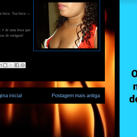
tua boca. Tua boca —
a: é de uma boca que
hos de vertigem!
ina inicial
Postagem mais antiga