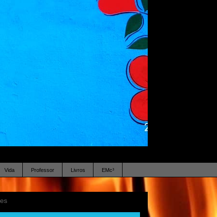
Vida
Professor
Livros
EMc³
ses