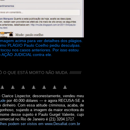
 imagem acima para ver detalhes dos plágios.
timo PLÁGIO Paulo Coelho pediu desculpas.
tocou nos casos anteriores. Por isso estou
 AÇÃO JUDICIAL contra ele.
// SÓ O QUE ESTÁ MORTO NÃO MUDA. //////////
e Clarice Lispector, desonestamente, vendeu meu
ude
por 40.000 dólares — e agora RECUSA-SE a
o dinheiro. Com essa atitude criminosa, acaba, de
onhoso, sujando a imagem da maior escritora do
 nome desse sujeito é Paulo Gurgel Valente, cujo
comercial no Rio de Janeiro é (21) 3204.1717.
lhes podem ser vistos em www.Desafiat.com.br