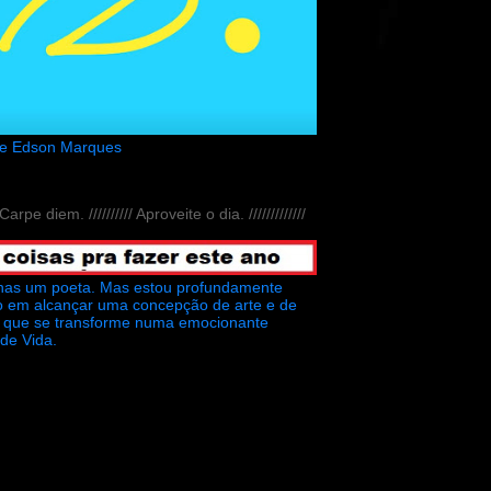
de Edson Marques
// Carpe diem. ////////// Aproveite o dia. /////////////
nas um poeta. Mas estou profundamente
o em alcançar uma concepção de arte e de
ra que se transforme numa emocionante
 de Vida.