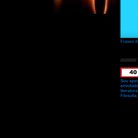
Frases 
///////////
Sou ape
envolvid
literatu
Filosofia