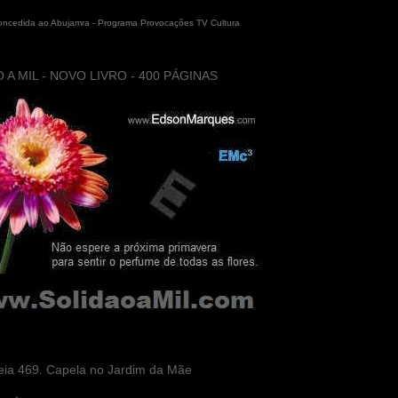
concedida ao Abujamra - Programa Provocações TV Cultura
 A MIL - NOVO LIVRO - 400 PÁGINAS
eia 469. Capela no Jardim da Mãe