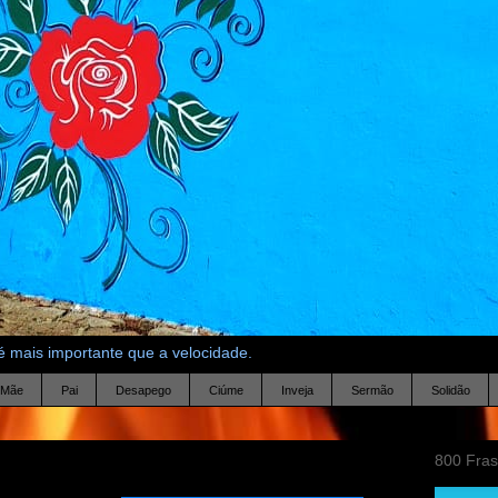
 mais importante que a velocidade.
Mãe
Pai
Desapego
Ciúme
Inveja
Sermão
Solidão
800 Fra