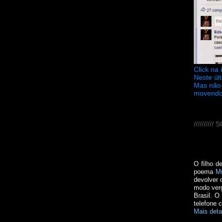
Click na
Neste úl
Mas não 
movendo
////////
O filho d
poema
M
devolver 
modo verg
Brasil. O
telefone 
Mais deta