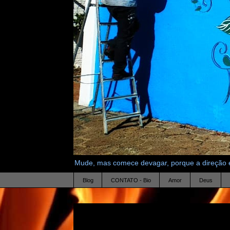
Mude, mas comece devagar, porque a direção é
Blog
CONTATO - Bio
Amor
Deus
1.3.08
labios de arte