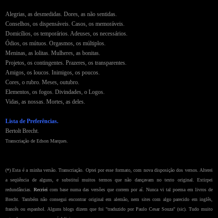
Alegrias, as desmedidas. Dores, as não sentidas.
Conselhos, os dispensáveis. Casos, os memoráveis.
Domicílios, os temporários. Adeuses, os necessários.
Ódios, os mútuos. Orgasmos, os múltiplos.
Meninas, as lolitas. Mulheres, as bonitas.
Projetos, os contingentes. Prazeres, os transparentes.
Amigos, os loucos. Inimigos, os poucos.
Cores, o rubro. Meses, outubro.
Elementos, os fogos. Divindades, o Logos.
Vidas, as nossas. Mortes, as deles.
Lista de Preferências.
Bertolt Brecht.
Transcriação de Edson Marques.
(*) Esta é a minha versão. Transcriação. Optei por esse formato, com nova disposição dos versos. Alterei
a seqüência de alguns, e substituí muitos termos que não dançavam no texto original. Extirpei
redundâncias.
Recriei
com base numa das versões que correm por aí. Nunca vi tal poema em livros de
Brecht. Também não consegui encontrar original em alemão, nem sites com algo parecido em inglês,
francês ou espanhol. Alguns blogs dizem que foi "traduzido por Paulo Cesar Souza" (sic). Tudo muito