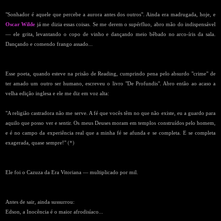
"Sonhador é aquele que percebe a aurora antes dos outros". Ainda era madrugada, hoje, e
Oscar Wilde
já me dizia essas coisas. Se me derem o supérfluo, abro mão do indispensável
— ele grita, levantando o copo de vinho e dançando meio bêbado no arco-íris da sala.
Dançando e comendo frango assado...
Esse poeta, quando esteve na prisão de Reading, cumprindo pena pelo absurdo "crime" de
ter amado um outro ser humano, escreveu o livro "De Profundis". Abro então ao acaso a
velha edição inglesa e ele me diz em voz alta:
"A religião castradora não me serve. A fé que vocês têm no que não existe, eu a guardo para
aquilo que posso ver e sentir. Os meus Deuses moram em templos construídos pelo homem,
e é no campo da experiência real que a minha fé se afunda e se completa. E se completa
exagerada, quase sempre!"
(*)
Ele foi o Cazuza da Era Vitoriana — multiplicado por mil.
Antes de sair, ainda sussurrou:
Edson, a Inocência é o maior afrodisíaco...