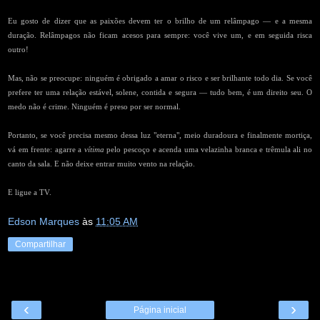
Eu gosto de dizer que as paixões devem ter o brilho de um relâmpago — e a mesma
duração. Relâmpagos não ficam acesos para sempre: você vive um, e em seguida risca
outro!
Mas, não se preocupe: ninguém é obrigado a amar o risco e ser brilhante todo dia. Se você
prefere ter uma relação estável, solene, contida e segura — tudo bem, é um direito seu. O
medo não é crime. Ninguém é preso por ser normal.
Portanto, se você precisa mesmo dessa luz "eterna", meio duradoura e finalmente mortiça,
vá em frente: agarre a
vítima
pelo pescoço e acenda uma velazinha branca e trêmula ali no
canto da sala. E não deixe entrar muito vento na relação.
E ligue a TV.
Edson Marques
às
11:05 AM
Compartilhar
‹
›
Página inicial