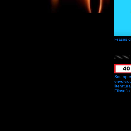
Frases 
///////////
Sou ape
envolvid
literatu
Filosofia