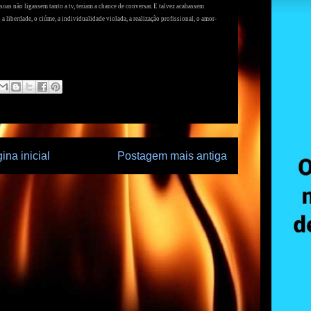
soas não ligassem tanto a tv, teriam a chance de conversar. E talvez acabassem
a liberdade, o ciúme, a individualidade violada, a realização profissional, o amor-
ina inicial
Postagem mais antiga