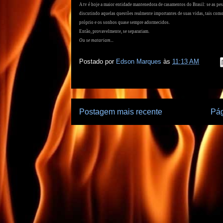
A tv é hoje a maior entidade mantenedora de casamentos do Brasil: se as pes
discutindo aquelas questões realmente importantes de suas vidas, tais como 
próprio e os sonhos quase sempre adormecidos.
Então, provavelmente, se separariam.
Ou se matariam...
Postado por
Edson Marques
às
11:13 AM
Postagem mais recente
Pág