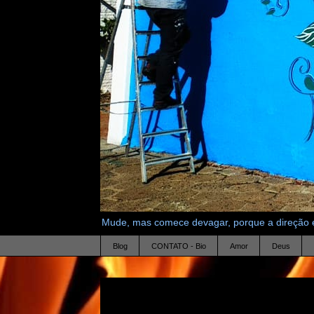
Mude, mas comece devagar, porque a direção é
Blog
CONTATO - Bio
Amor
Deus
12.10.07
tv