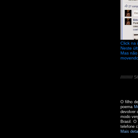
Click na
Neste úl
Mas não 
movendo
////////
O filho d
poema
M
devolver 
modo verg
Brasil. O
telefone 
Mais deta