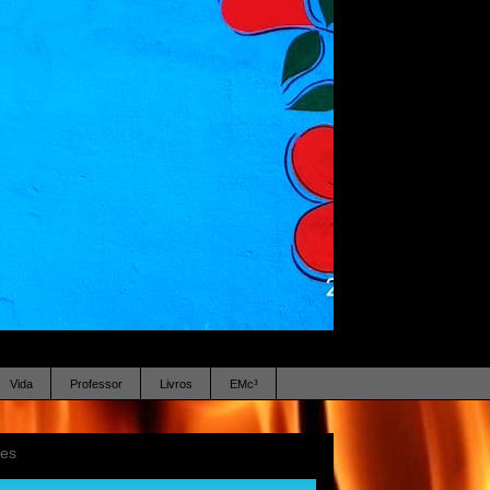
Vida
Professor
Livros
EMc³
ses