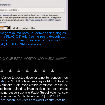
 imagem acima para ver detalhes dos plágios.
timo PLÁGIO Paulo Coelho pediu desculpas.
tocou nos casos anteriores. Por isso estou
 AÇÃO JUDICIAL contra ele.
// SÓ O QUE ESTÁ MORTO NÃO MUDA. //////////
e Clarice Lispector, desonestamente, vendeu meu
ude
por 40.000 dólares — e agora RECUSA-SE a
o dinheiro. Com essa atitude criminosa, acaba, de
onhoso, sujando a imagem da maior escritora do
 nome desse sujeito é Paulo Gurgel Valente, cujo
comercial no Rio de Janeiro é (21) 3204.1717.
lhes podem ser vistos em www.Desafiat.com.br