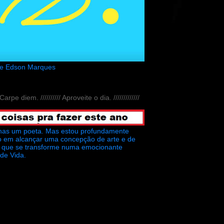
de Edson Marques
// Carpe diem. ////////// Aproveite o dia. /////////////
nas um poeta. Mas estou profundamente
o em alcançar uma concepção de arte e de
ra que se transforme numa emocionante
 de Vida.