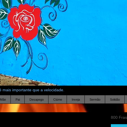
 mais importante que a velocidade.
Mãe
Pai
Desapego
Ciúme
Inveja
Sermão
Solidão
800 Fra